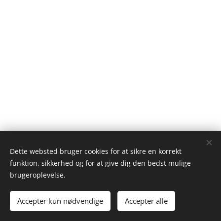
Dette websted bruger cookies for at sikre en korrekt
funktion, sikkerhed og for at give dig den bedst mulige
brugeroplevelse.
Rudersdal Psykiatri
Accepter kun nødvendige
Accepter alle
Røjelskær 15, 3., 2840 Holte
Cookies