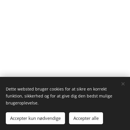
Dette websted bruger cookies for at sikre en korrekt
funktion, sikkerhed og for at give dig den bedst mulige
brugeroplevelse.
Rudersdal Psykiatri
Accepter kun nødvendige
Accepter alle
Røjelskær 15, 3., 2840 Holte
Cookies